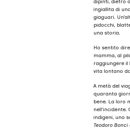
dipinti, dietro
ingiallita di u
giaguari. Un’alt
pidocchi, blatte
una storia.
Ho sentito dir
mamma, al pil
raggiungere il
vita lontano da
A metà del viag
quaranta giorn
bene. La loro 
nell’incidente
indigeni, uno 
Teodoro Bonci 