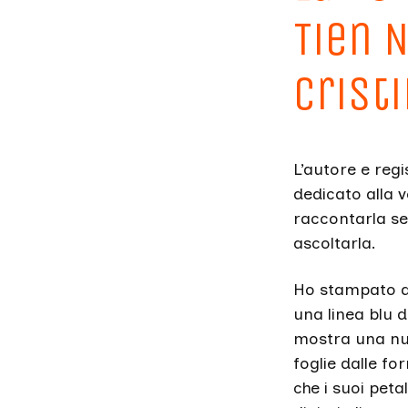
Tien 
Cristi
L’autore e reg
dedicato alla ve
raccontarla se
ascoltarla.
Ho stampato de
una linea blu d
mostra una nuv
foglie dalle fo
che i suoi petal