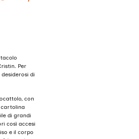
ttacolo
ristin. Per
 desiderosi di
ocattolo, con
 cartolina
le di grandi
ori così accesi
iso e il corpo