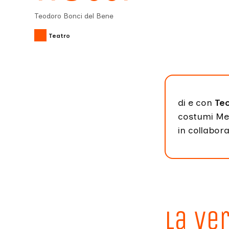
Teodoro Bonci del Bene
Teatro
di e con
Te
costumi Me
in collabora
La ver