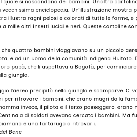
 al quale si nascondono dei bambini. Un’altra cartolin
na vecchissima enciclopedia. Un’illustrazione mostra 
ra illustra ragni pelosi e colorati di tutte le forme, e 
 a mille altri insetti lucidi e neri. Queste cartoline so
e che quattro bambini viaggiavano su un piccolo aere
ota, e ad un uomo della comunità indigena Huitoto.
 loro papà, che li aspettava a Bogotà, per cominciar
lla giungla.
gio l’aereo precipitò nella giungla e scomparve. Ci vo
i per ritrovare i bambini, che erano magri dalla fa
mamma invece, il pilota e il terzo passeggero, erano 
. Centinaia di soldati avevano cercato i bambini. Ma 
sciamano e una tartaruga a ritrovarli.
del Bene