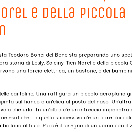
Norel e della piccola
n
ista Teodoro Bonci del Bene sta preparando uno spe
ra storia di Lesly, Soleiny, Tien Norel e della piccola C
rvono una torcia elettrica, un bastone, e dei bambini
lle cartoline. Una raffigura un piccolo aeroplano gi
ipinta sul fianco e un’elica al posto del naso. Un’altra
ola che urla. In un’altra c’è un intreccio impenetrabi
rme esotiche. In quella successiva c’è un fiore dai col
i brillano al buio. Poi c’è il disegno di un uomo con il v