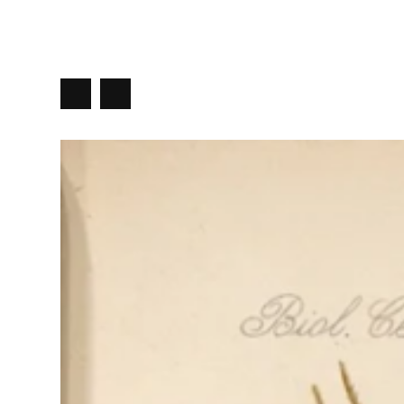
precedente
Slide
Slide
successiva