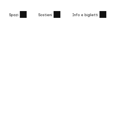
Spazi
Sostieni
Info e biglietti