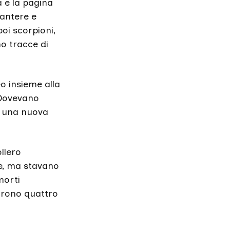
a è la pagina
pantere e
poi scorpioni,
no tracce di
o insieme alla
 Dovevano
e una nuova
llero
me, ma stavano
morti
furono quattro