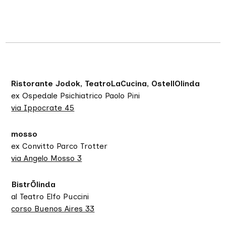
Bluemotion/Giorgina Pi
ROBERTO ZUCCO
Teatro la Ribalta/Kunst der Vielfalt
LA TEMPESTA
di William Shakespeare
Ristorante Jodok, TeatroLaCucina, OstellOlinda
ex Ospedale Psichiatrico Paolo Pini
Teatro dell’Elfo/Campania Teatro Festival
via Ippocrate 45
LA PRIMA LUCE DI NERUDA
mosso
Dopolavoro Stadera
ex Convitto Parco Trotter
IL PROCESSO
via Angelo Mosso 3
INDEX/Giulia Scotti
BistrŌlinda
QUELLO CHE NON C’È
al Teatro Elfo Puccini
corso Buenos Aires 33
Olimpia Fortuni/Sosta Palmizi
FINE