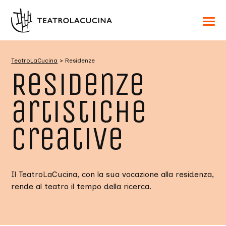
Acced
al
menu
ad
hambu
TeatroLaCucina
>
Residenze
usa
Residenze
la
combi
p
+
artistiche
esc
per
chuid
il
creative
menu
Il TeatroLaCucina, con la sua vocazione alla residenza,
rende al teatro il tempo della ricerca.