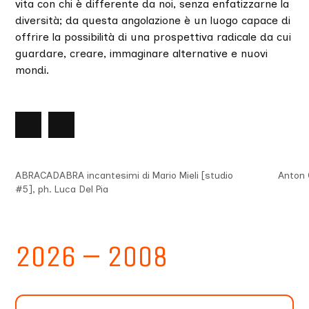
vita con chi è differente da noi, senza enfatizzarne la
diversità; da questa angolazione è un luogo capace di
offrire la possibilità di una prospettiva radicale da cui
guardare, creare, immaginare alternative e nuovi
mondi.
nte
lide
Slide
successiva
ABRACADABRA incantesimi di Mario Mieli [studio
Anton 
#5], ph. Luca Del Pia
2026 – 2008