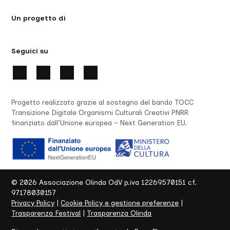
Un progetto di
Michelangelo Dalisi
CONTROIMMAGINI
un omaggio a Joseph Beuys
Seguici su
Qui e Ora Residenza Teatrale/La
Confraternita del Chianti
VIETATO INNAMORARSI
Progetto realizzato grazie al sostegno del bando TOCC
Transizione Digitale Organismi Culturali Creativi PNRR
finanziato dall’Unione europea – Next Generation EU.
Teodoro Bonci del Bene
40 GIORNI E 40 NOTTI
FIT Festival – Lugano
ALCUNE COSE DA METTERE IN ORDINE
©
2026
Associazione Olinda OdV p.iva 12269570151 cf.
97178030157
Privacy Policy
|
Cookie Policy e gestione preferenze
|
Fanny & Alexander
Trasparenza Festival
|
Trasparenza Olinda
MANSON