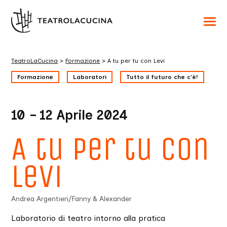
Acced
al
menu
ad
hambu
TeatroLaCucina
>
Formazione
>
A tu per tu con Levi
usa
la
Formazione
Laboratori
Tutto il futuro che c'è!
combi
p
+
esc
per
10 – 12 Aprile 2024
chuid
il
menu
A tu per tu con
Levi
Andrea Argentieri/Fanny & Alexander
Laboratorio di teatro intorno alla pratica