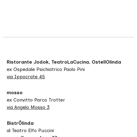
Ristorante Jodok, TeatroLaCucina, OstellOlinda
ex Ospedale Psichiatrico Paolo Pini
via Ippocrate 45
mosso
ex Convitto Parco Trotter
via Angelo Mosso 3
BistrŌlinda
al Teatro Elfo Puccini