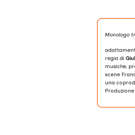
Monologo t
adattamento
regia di
Giu
musiche, pr
scene Fran
una coprodu
Produzione 