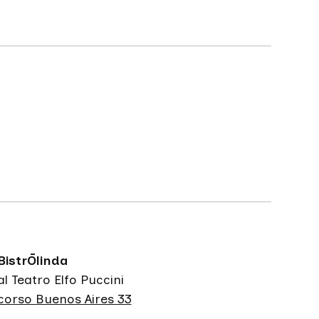
BistrŌlinda
al Teatro Elfo Puccini
corso Buenos Aires 33