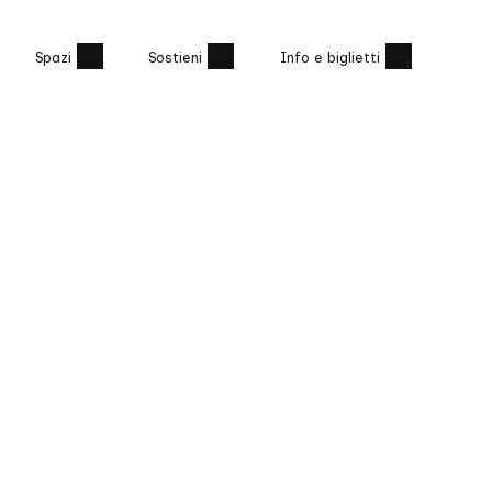
Spazi
Sostieni
Info e biglietti