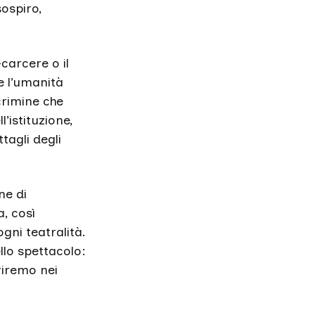
sospiro,
carcere o il
e l’umanità
 crimine che
l’istituzione,
tagli degli
ne di
, così
gni teatralità.
llo spettacolo:
riremo nei