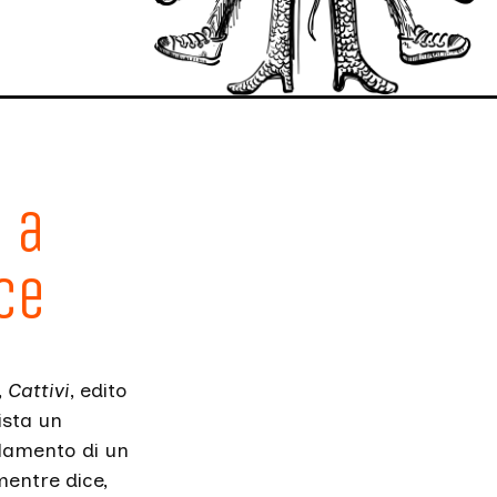
 a
ce
,
Cattivi
, edito
ista un
olamento di un
mentre dice,