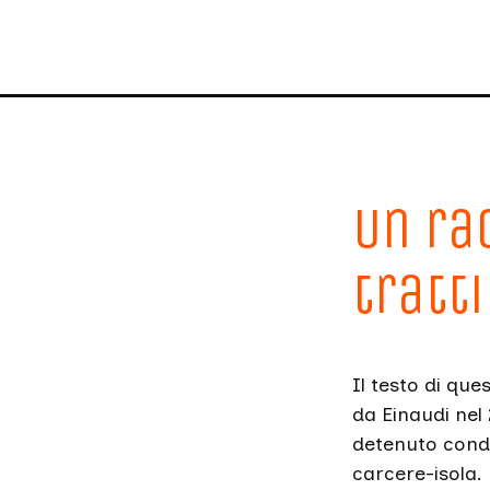
Un rac
tratt
Il testo di qu
da Einaudi nel
detenuto conda
carcere-isola.