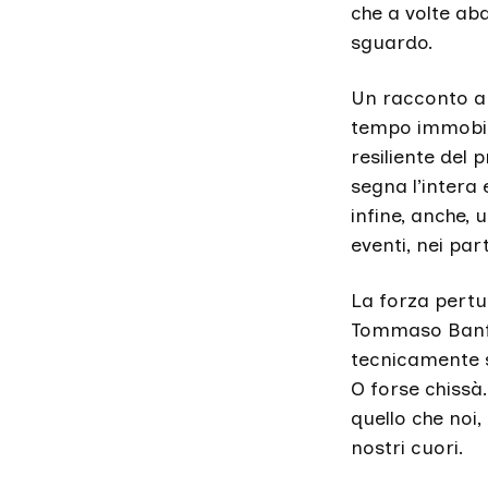
che a volte abd
sguardo.
Un racconto a t
tempo immobile
resiliente del 
segna l’intera e
infine, anche, 
eventi, nei par
La forza pertu
Tommaso Banfi
tecnicamente s
O forse chissà…
quello che noi
nostri cuori.