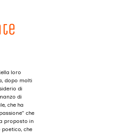
ate
ella loro
a, dopo molti
siderio di
omanzo di
le, che ha
mpassione” che
ha proposto in
e poetico, che