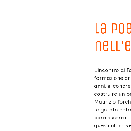
La po
nell'
L’incontro di 
formazione art
anni, si concre
costruire un p
Maurizio Torchi
folgorato entr
pare essere il 
questi ultimi v