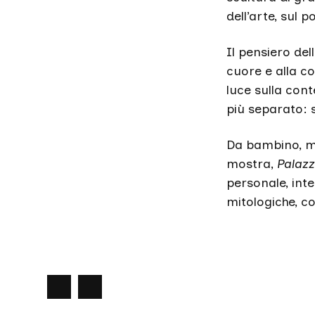
dell’arte, sul p
Il pensiero del
cuore e alla c
luce sulla cont
più separato: s
Da bambino, mi
mostra,
Palaz
personale, int
mitologiche, co
precedente
Slide
Slide
successiva