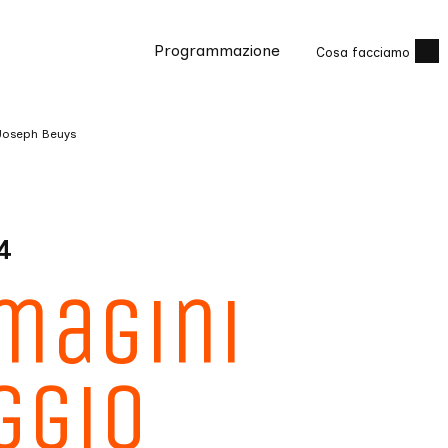
Programmazione
Cosa facciamo
Joseph Beuys
4
magini
ggio