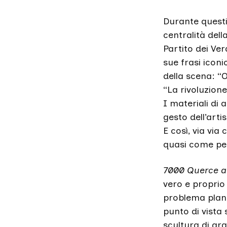
Durante questi 
centralità della
Partito dei Verd
sue frasi iconi
della scena: “O
“La rivoluzion
I materiali di a
gesto dell’art
E così, via via
quasi come per
7000 Querce a
vero e proprio
problema plane
punto di vista 
scultura di gr