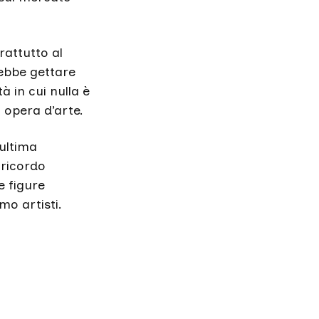
prattutto al
rebbe gettare
à in cui nulla è
a opera d’arte.
ultima
 ricordo
e figure
mo artisti.