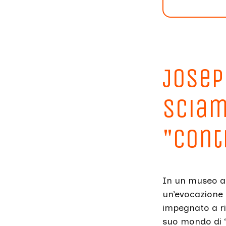
Josep
sciam
"cont
In un museo ab
un’evocazione 
impegnato a ri
suo mondo di 