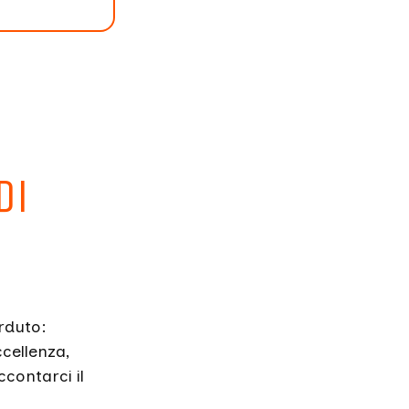
di
rduto:
cellenza,
contarci il