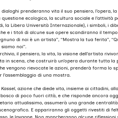
dialoghi prenderanno vita il suo pensiero, l’opera, la v
 questione ecologica, la scultura sociale e l’attività pol
i, la Libera Università Internazionale), i simboli, i dib
che e i titoli di alcune sue opere scandiranno il tempo
gnuno di noi è un artista”, “Mostra la tua ferita”, “Q
e siamo noi”.
rchivio, il pensiero, la vita, la visione dell’artista riviv
ista in scena, che costruirà un’opera durante tutta l
 che vengono rievocate le azioni, prenderà forma lo s
 l’assemblaggio di una mostra.
 Kassel
, azione che diede vita, insieme ai cittadini, all
 bosco di poco fuori città, e che risponde ancora ogg
tario attualissimo, assumerà una grande centralità
scenografico. E appariranno gli oggetti rivestiti di fel
asso, le lavagne. Non mancheranno alcune riflessioni