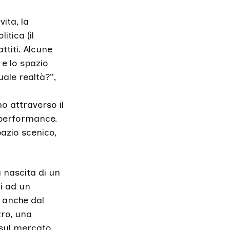
ita, la
itica (il
attiti. Alcune
 e lo spazio
uale realtà?”,
ono attraverso il
a performance.
pazio scenico,
a nascita di un
i ad un
 anche dal
tro, una
 sul mercato