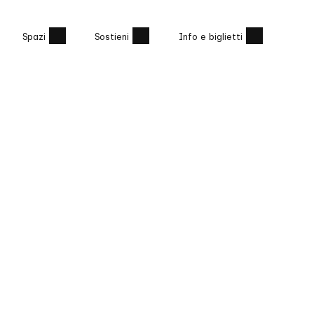
Spazi
Sostieni
Info e biglietti