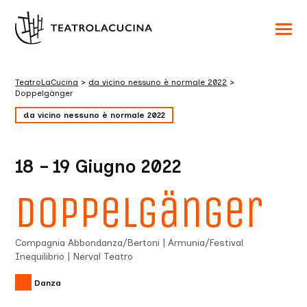
Acced
al
menu
ad
hambu
TeatroLaCucina
>
da vicino nessuno è normale 2022
>
usa
Doppelgänger
la
combi
da vicino nessuno è normale 2022
p
+
esc
per
chuid
18 – 19 Giugno 2022
il
menu
Doppelgänger
Compagnia Abbondanza/Bertoni | Armunia/Festival
Inequilibrio | Nerval Teatro
Danza