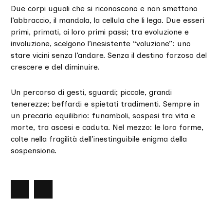
Due corpi uguali che si riconoscono e non smettono
l’abbraccio, il mandala, la cellula che li lega. Due esseri
primi, primati, ai loro primi passi; tra evoluzione e
involuzione, scelgono l’inesistente “voluzione”: uno
stare vicini senza l’andare. Senza il destino forzoso del
crescere e del diminuire.
Un percorso di gesti, sguardi; piccole, grandi
tenerezze; beffardi e spietati tradimenti. Sempre in
un precario equilibrio: funamboli, sospesi tra vita e
morte, tra ascesi e caduta. Nel mezzo: le loro forme,
colte nella fragilità dell’inestinguibile enigma della
sospensione.
nte
lide
Slide
successiva