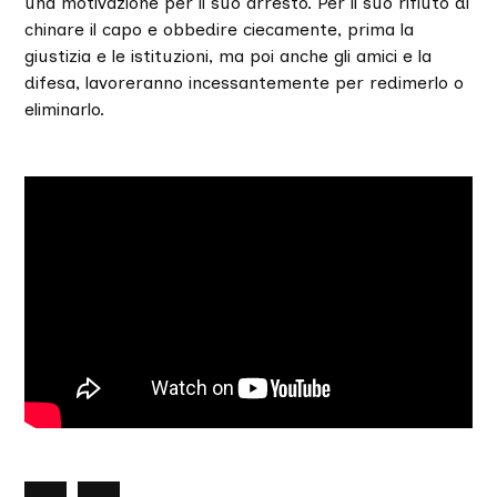
una motivazione per il suo arresto. Per il suo rifiuto di
chinare il capo e obbedire ciecamente, prima la
giustizia e le istituzioni, ma poi anche gli amici e la
difesa, lavoreranno incessantemente per redimerlo o
eliminarlo.
nte
lide