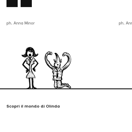
Slide
successiva
ph. Anna Minor
ph. An
Scopri il mondo di Olinda