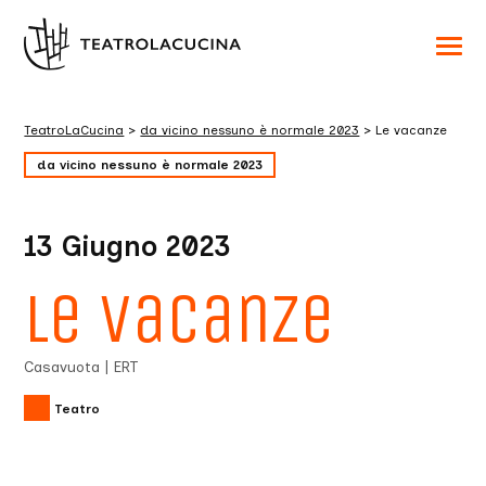
Acced
al
menu
ad
hambu
TeatroLaCucina
>
da vicino nessuno è normale 2023
>
Le vacanze
usa
la
da vicino nessuno è normale 2023
combi
p
+
esc
per
13 Giugno 2023
chuid
il
menu
Le vacanze
Casavuota | ERT
Teatro