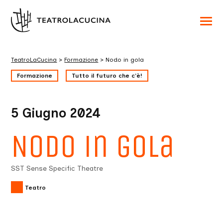
Acced
al
menu
ad
hambu
TeatroLaCucina
>
Formazione
>
Nodo in gola
usa
la
Formazione
Tutto il futuro che c'è!
combi
p
+
esc
per
5 Giugno 2024
chuid
il
menu
Nodo in gola
SST Sense Specific Theatre
Teatro