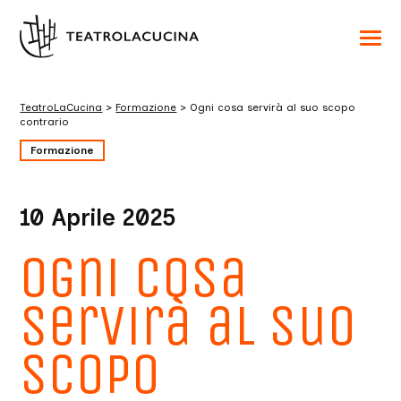
Acced
al
menu
ad
hambu
TeatroLaCucina
>
Formazione
>
Ogni cosa servirà al suo scopo
usa
contrario
la
combi
Formazione
p
+
esc
per
chuid
10 Aprile 2025
il
menu
Ogni cosa
servirà al suo
scopo