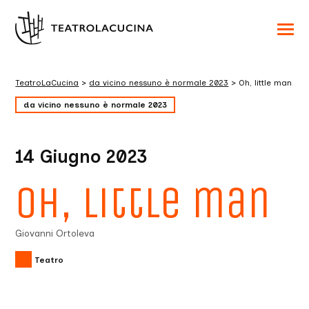
Acced
al
menu
ad
hambu
TeatroLaCucina
>
da vicino nessuno è normale 2023
>
Oh, little man
usa
la
da vicino nessuno è normale 2023
combi
p
+
esc
per
14 Giugno 2023
chuid
il
menu
Oh, little man
Giovanni Ortoleva
Teatro