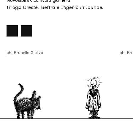
Novosibirsk coinvolti già nella
trilogia
Oreste, Elettra
e
Ifigenia in Tauride
.
nte
lide
Slide
successiva
ph. Brunella Giolivo
ph. Bru