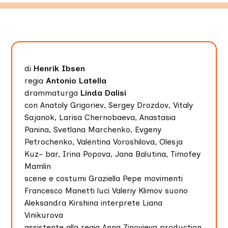
di
Henrik Ibsen
regia
Antonio Latella
drammaturga
Linda Dalisi
con Anatoly Grigoriev, Sergey Drozdov, Vitaly
Sajanok, Larisa Chernobaeva, Anastasia
Panina, Svetlana Marchenko, Evgeny
Petrochenko, Valentina Voroshilova, Olesja
Kuz- bar, Irina Popova, Jana Balutina, Timofey
Mamlin
scene e costumi Graziella Pepe movimenti
Francesco Manetti luci Valeriy Klimov suono
Aleksandra Kirshina interprete Liana
Vinikurova
assistente alla regia Anna Zinovieva production