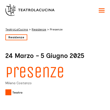
Acced
al
menu
ad
hambu
TeatroLaCucina
>
Residenze
>
Presenze
usa
la
Residenze
combi
p
+
esc
per
24 Marzo – 5 Giugno 2025
chuid
il
menu
Presenze
Milena Costanzo
Teatro