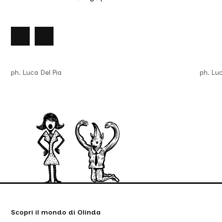
nte
lide
Slide
successiva
ph. Luca Del Pia
ph. Luc
Scopri il mondo di Olinda