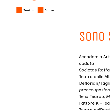
Teatro
Danza
Sono 
Accademia Arte 
caduta
Socìetas Raffa
Teatro delle Al
Deflorian/Tagli
preoccupazion
Teho Teardo,
M
Fattore K – Tea
Teatro dell’Arg