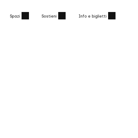
Spazi
Sostieni
Info e biglietti