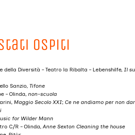
stati ospiti
della Diversità – Teatro la Ribalta – Lebenshilfe,
Il s
ello Sanzio,
Tifone
be – Olinda,
non-scuola
arini,
Maggio Secolo XXI
;
Ce ne andiamo per non dar
i
usic for Wilder Mann
tro C/R – Olinda,
Anne Sexton Cleaning the house
ine,
Pitùr