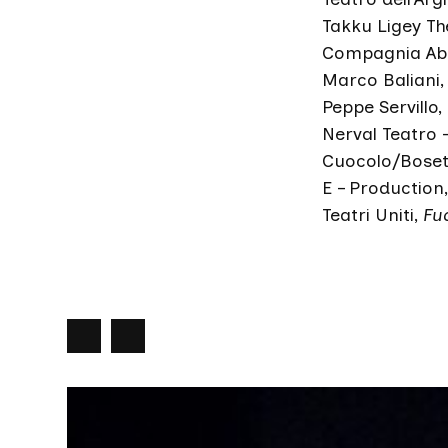
Takku Ligey Th
Compagnia Ab
Marco Baliani
Peppe Servillo,
Nerval Teatro –
Cuocolo/Bosett
E – Production
Teatri Uniti,
Fu
precedente
Slide
Slide
successiva