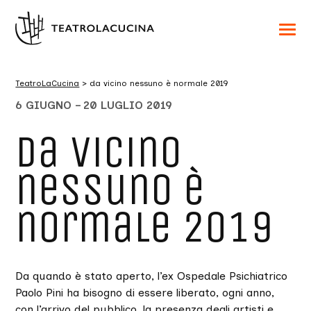
Acced
al
menu
ad
hambu
TeatroLaCucina
>
da vicino nessuno è normale 2019
usa
la
6 GIUGNO – 20 LUGLIO 2019
combi
p
+
da vicino
esc
per
chuid
nessuno è
il
menu
normale 2019
Da quando è stato aperto, l’ex Ospedale Psichiatrico
Paolo Pini ha bisogno di essere liberato, ogni anno,
con l’arrivo del pubblico, la presenza degli artisti e