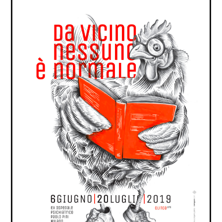
livello di sofferenza.
Il Paolo Pini è
“un’opera aperta”
, il nostro tentativo di
fare città dal basso, svincolandosi dall’idea fissa che
lo sviluppo urbano sia legato solo alla rendita
economica. Al Pini si estrae una materia prima
chiamata fiducia che non si può comprare con il
denaro. Forse il vero senso si svela, quando i giovani
trovano una traccia del proprio futuro. Per questo
c’è bisogno di continuità, di poter continuare a
sognare per gli anni a venire.