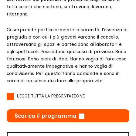
tutti coloro che sostano, si ritrovano, lavorano,
ritornano.
Ci sorprende particolarmente la serenità, l’assenza di
pregiudizio con cui i più giovani varcano il cancello,
attraversano gli spazi e partecipano ai laboratori e
agli spettacoli. Possiedono qualcosa di prezioso. Sono
fiduciosi. Sono pieni di idee. Hanno voglia di fare cose
qualitativamente impegnative e hanno voglia di
condividerle. Per questo fanno domande e sono in
cerca di un senso da dare alla propria vita.
LEGGI TUTTA LA PRESENTAZIONE
Decisivo per loro è il carattere permanente della
Scarica il programma
ricerca, possono ritornare, riprendere il filo, fallire e
riprovare, per mesi, per anni. Vengono accolti senza
guardare alla provenienza, al grado di cultura o al