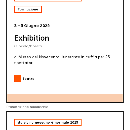
Formazione
3 – 5 Giugno 2025
Exhibition
Cuocolo/Bosetti
al Museo del Novecento, itinerante in cuffia per 25
spettatori
Teatro
Prenotazione necessaria
Il
paese
da vicino nessuno è normale 2025
dove