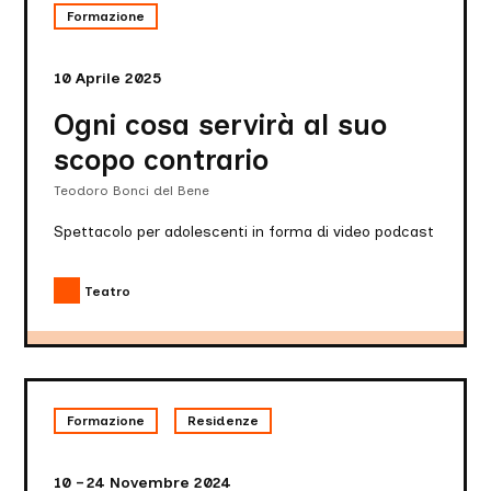
cosa
Formazione
servirà
al
suo
10 Aprile 2025
scopo
contrario
Ogni cosa servirà al suo
scopo contrario
Teodoro Bonci del Bene
Spettacolo per adolescenti in forma di video podcast
Teatro
Il
paese
Formazione
Residenze
dove
non
si
10 – 24 Novembre 2024