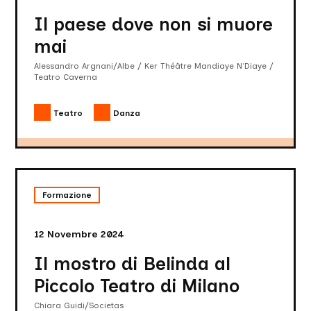
muore
mai
Il paese dove non si muore
mai
Alessandro Argnani/Albe / Ker Théâtre Mandiaye N’Diaye /
Teatro Caverna
Teatro
Danza
Il
mostro
Formazione
di
Belinda
al
12 Novembre 2024
Piccolo
Teatro
Il mostro di Belinda al
di
Milano
Piccolo Teatro di Milano
Chiara Guidi/Societas