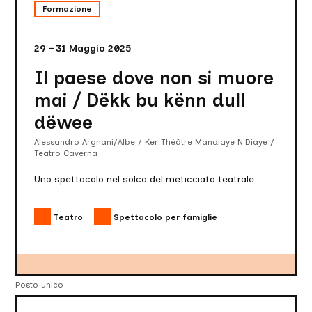
non
Formazione
si
muore
mai
29 – 31 Maggio 2025
/
Dëkk
Il paese dove non si muore
bu
kënn
mai / Dëkk bu kënn dull
dull
dëwee
dëwee
Alessandro Argnani/Albe / Ker Théâtre Mandiaye N’Diaye /
Teatro Caverna
Uno spettacolo nel solco del meticciato teatrale
Teatro
Spettacolo per famiglie
Posto unico
Ogni