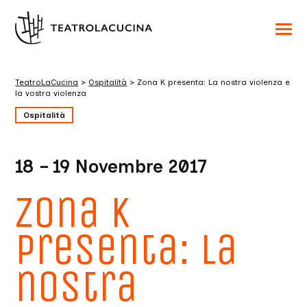
Acced
al
menu
ad
hambu
TeatroLaCucina
>
Ospitalità
>
Zona K presenta: La nostra violenza e
usa
la vostra violenza
la
combi
Ospitalità
p
+
esc
per
chuid
18 – 19 Novembre 2017
il
menu
Zona K
presenta: La
nostra