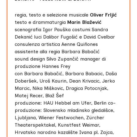
regia, testo e selezione musicale
Oliver Frljić
testo e drammaturgia
Marin Blažević
scenografia Igor Pauška costumi Sandra
Dekanić luci Dalibor Fugošić e David Cvelbar
consulenza artistica Aenne Quiñones
assistente alla regia Barbara Babačić
sound design Silvo Zupančič manager di
produzione Hannes Frey
con Barbara Babačić, Barbara Babacic, Daša
Doberšek, Uroš Kaurin, Dean Krivacic, Jerko
Marcic, Nika Miškovic, Dragica Potocnjak,
Matej Recer, Blaž Šef
produzione: HAU Hebbel am Ufer, Berlin co-
produzione: Slovensko mladinsko gledališce,
Ljubljana, Wiener Festwochen, Zürcher
Theaterspektakel, Kunstfest Weimar,
Hrvatsko narodno kazalište Ivana pl. Zajca,